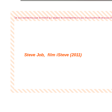
“Je suis convaincu que la moitié qui sépare les entrepreneurs qui réussissent de ceux qui 
Steve Job, film iSteve (2011)